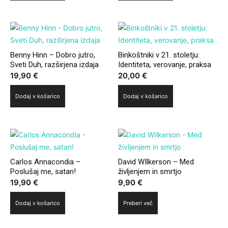
Benny Hinn – Dobro jutro,
Binkoštniki v 21. stoletju:
Sveti Duh, razširjena izdaja
Identiteta, verovanje, praksa
19,90
€
20,00
€
Dodaj v košarico
Dodaj v košarico
Carlos Annacondia –
David WIlkerson – Med
Poslušaj me, satan!
življenjem in smrtjo
19,90
€
9,90
€
Dodaj v košarico
Preberi več