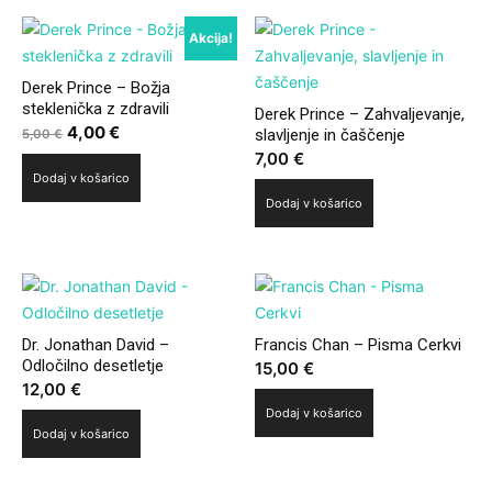
Akcija!
Derek Prince – Božja
steklenička z zdravili
Derek Prince – Zahvaljevanje,
Izvirna
4,00
€
Trenutna
slavljenje in čaščenje
5,00
€
cena
cena
7,00
€
Dodaj v košarico
je
je:
Dodaj v košarico
bila:
4,00 €.
5,00 €.
Dr. Jonathan David –
Francis Chan – Pisma Cerkvi
Odločilno desetletje
15,00
€
12,00
€
Dodaj v košarico
Dodaj v košarico