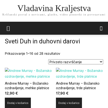
Vladavina Kraljestva
Krščanski portal z novicami, glasbo, video posnetki in povezavami
Sveti Duh in duhovni darovi
Prikazovanje 1–16 od 28 rezultatov
Andrew Murray – Božansko
Andrew Murray – Božansko
ozdravljenje, mehke platnice
ozdravljenje, trde platnice
12,90
€
17,90
€
Dodaj v košarico
Dodaj v košarico