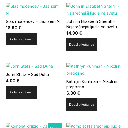
Glas mučencev – Jaz sem N
John in Elizabeth Sherrill –
Najsrečnejši ljudje na svetu
18,90
€
14,90
€
Dodaj v košarico
Dodaj v košarico
John Stetz – Sad Duha
4,00
€
Kathryn Kuhlman – Nikoli ni
prepozno
Dodaj v košarico
6,00
€
Dodaj v košarico