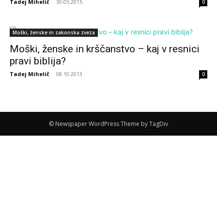
Tadej Mihelič
-
30.05.2015
0
Moški, ženske in zakonska zveza
Moški, ženske in krščanstvo – kaj v resnici
pravi biblija?
Tadej Mihelič
-
08.10.2013
0
© Newspaper WordPress Theme by TagDiv