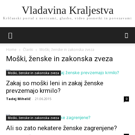
Vladavina Kraljestva
Krščanski portal z novicami, glasbo, video posnetki in povezavami
Home
Članki
Moški, ženske in zakonska zveza
Moški, ženske in zakonska zveza
Moški, ženske in zakonska zveza
Zakaj so moški leni in zakaj ženske
prevzemajo krmilo?
Tadej Mihelič
-
21.06.2015
0
Moški, ženske in zakonska zveza
Ali so zato nekatere ženske zagrenjene?