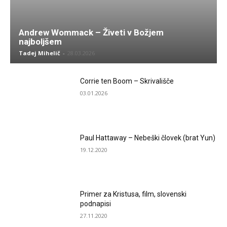
Andrew Wommack – Živeti v Božjem
najboljšem
Tadej Mihelič
-
28.03.2026
Corrie ten Boom – Skrivališče
03.01.2026
Paul Hattaway – Nebeški človek (brat Yun)
19.12.2020
Primer za Kristusa, film, slovenski
podnapisi
27.11.2020