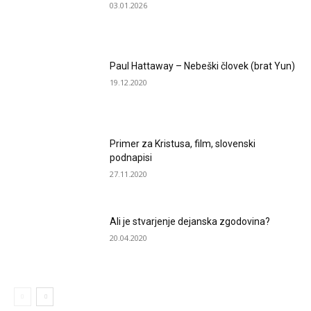
03.01.2026
Paul Hattaway – Nebeški človek (brat Yun)
19.12.2020
Primer za Kristusa, film, slovenski
podnapisi
27.11.2020
Ali je stvarjenje dejanska zgodovina?
20.04.2020