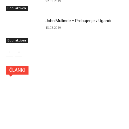
22.03.2019
Bodi aktiven
John Mullinde – Prebujenje v Ugandi
13.03.2019
Bodi aktiven
All
Biblija
Bodi aktiven
Časi
Članki
ČLANKI
Evangelij in sveto pismo
Krščanski filmi
Moški, ženske in zakonska zveza
Otroci in družina
Ozdravljenja, znamenja in čudeži
Pogovorne oddaje in dokumentarci
Portal VladavinaKraljestva.si
Poslednji časi
Prave odločitve
Prebujenje in Božje generali
Prebujenje in Božji generali
Predstavljamo krščanske knjige
Resnica vas bo osvobodila
Slavilna glasba
Sveti Duh
More