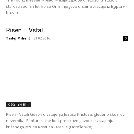
starosti sedmih let, ko se On in njegova družina vračajo iz Egipta v
Nazaret....
Risen – Vstali
Tadej Mihelič
-
21.02.2016
0
Krščanski filmi
Risen - Vstali Govori o vstajenju Jezusa Kristusa, gledeno skozi oči
nevernika. Rimljani so se lotili preiskave govoric o vstajenju
križanega Jezusa Kristusa - Mesije (Odrešenika)....