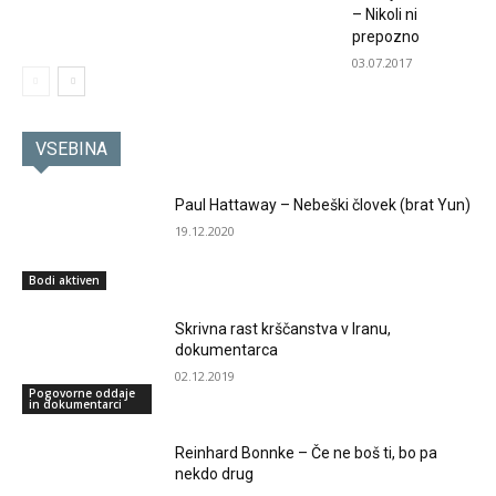
– Nikoli ni
prepozno
03.07.2017
VSEBINA
Paul Hattaway – Nebeški človek (brat Yun)
19.12.2020
Bodi aktiven
Skrivna rast krščanstva v Iranu,
dokumentarca
02.12.2019
Pogovorne oddaje
in dokumentarci
Reinhard Bonnke – Če ne boš ti, bo pa
nekdo drug