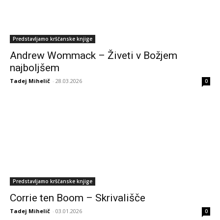
Predstavljamo krščanske knjige
Andrew Wommack – Živeti v Božjem
najboljšem
Tadej Mihelič
-
28.03.2026
0
Predstavljamo krščanske knjige
Corrie ten Boom – Skrivališče
Tadej Mihelič
-
03.01.2026
0