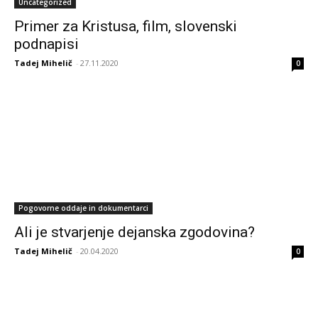
Uncategorized
Primer za Kristusa, film, slovenski
podnapisi
Tadej Mihelič
-
27.11.2020
0
Pogovorne oddaje in dokumentarci
Ali je stvarjenje dejanska zgodovina?
Tadej Mihelič
-
20.04.2020
0