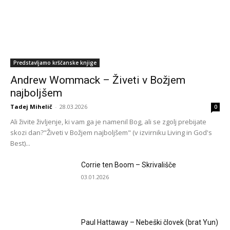
Predstavljamo krščanske knjige
Andrew Wommack – Živeti v Božjem
najboljšem
Tadej Mihelič
-
28.03.2026
0
Ali živite življenje, ki vam ga je namenil Bog, ali se zgolj prebijate
skozi dan?"Živeti v Božjem najboljšem" (v izvirniku Living in God's
Best)...
Corrie ten Boom – Skrivališče
03.01.2026
Paul Hattaway – Nebeški človek (brat Yun)