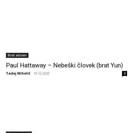
Bodi aktiven
Paul Hattaway – Nebeški človek (brat Yun)
Tadej Mihelič
-
19.12.2020
0