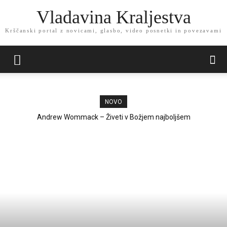
Vladavina Kraljestva
Krščanski portal z novicami, glasbo, video posnetki in povezavami
NOVO
Andrew Wommack – Živeti v Božjem najboljšem