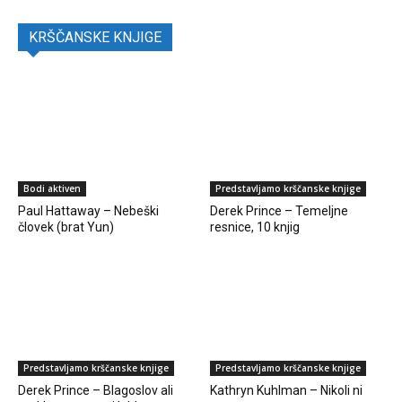
KRŠČANSKE KNJIGE
Bodi aktiven
Predstavljamo krščanske knjige
Paul Hattaway – Nebeški
Derek Prince – Temeljne
človek (brat Yun)
resnice, 10 knjig
Predstavljamo krščanske knjige
Predstavljamo krščanske knjige
Derek Prince – Blagoslov ali
Kathryn Kuhlman – Nikoli ni