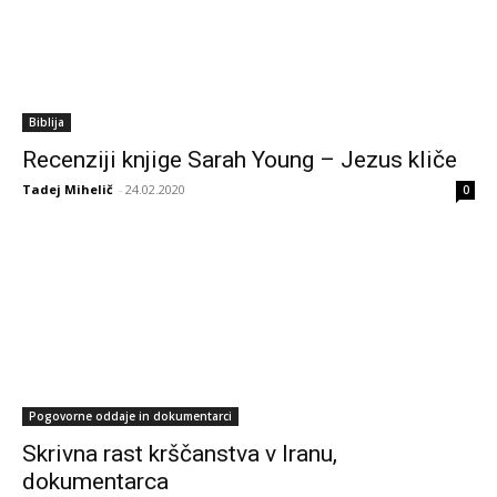
Biblija
Recenziji knjige Sarah Young – Jezus kliče
Tadej Mihelič
-
24.02.2020
0
Pogovorne oddaje in dokumentarci
Skrivna rast krščanstva v Iranu,
dokumentarca