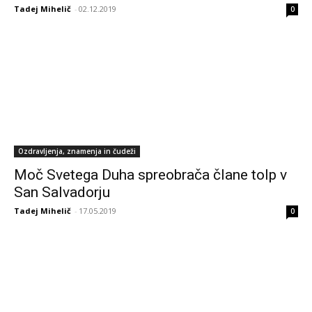
Tadej Mihelič
-
02.12.2019
0
Ozdravljenja, znamenja in čudeži
Moč Svetega Duha spreobrača člane tolp v
San Salvadorju
Tadej Mihelič
-
17.05.2019
0