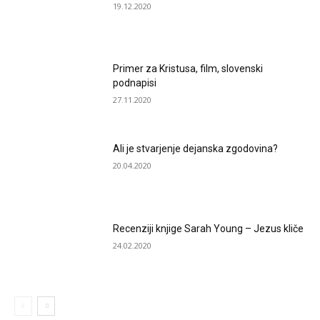
19.12.2020
Primer za Kristusa, film, slovenski
podnapisi
27.11.2020
Ali je stvarjenje dejanska zgodovina?
20.04.2020
Recenziji knjige Sarah Young – Jezus kliče
24.02.2020