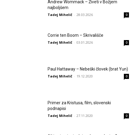
Andrew Wommack – Živeti v Božjem
najboljšem
Tadej Mihelič
-
28.03.2026
0
Corrie ten Boom – Skrivališče
Tadej Mihelič
-
03.01.2026
0
Paul Hattaway – Nebeški človek (brat Yun)
Tadej Mihelič
-
19.12.2020
0
Primer za Kristusa, film, slovenski
podnapisi
Tadej Mihelič
-
27.11.2020
0