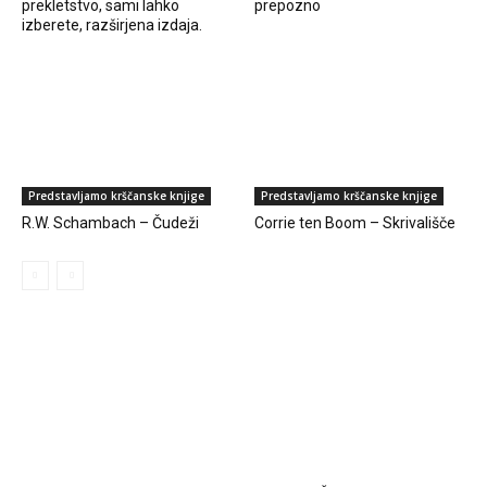
prekletstvo, sami lahko
prepozno
izberete, razširjena izdaja.
Predstavljamo krščanske knjige
Predstavljamo krščanske knjige
R.W. Schambach – Čudeži
Corrie ten Boom – Skrivališče
LATEST REVIEWS
PERFORMANCE TRAINING