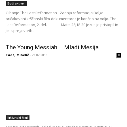
Bodi aktiven
Gibanje The Last Reformation - Zadnja reformacija Dolgo
pričakovani krščanski film-dokumentarec je končno na voljo. The
Last Reformation, 2. del. ----------- Matej 28,18-20 Jezus je pristopil in
jim spregovoril:...
The Young Messiah – Mladi Mesija
Tadej Mihelič
-
21.02.2016
0
Krščanski filmi
The Young Messiah - Mladi Mesija Zgodba o Jezusu Kristusu v