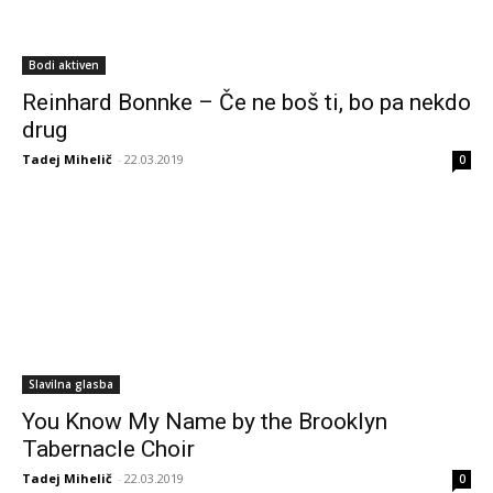
Bodi aktiven
Reinhard Bonnke – Če ne boš ti, bo pa nekdo
drug
Tadej Mihelič
-
22.03.2019
0
Slavilna glasba
You Know My Name by the Brooklyn
Tabernacle Choir
Tadej Mihelič
-
22.03.2019
0