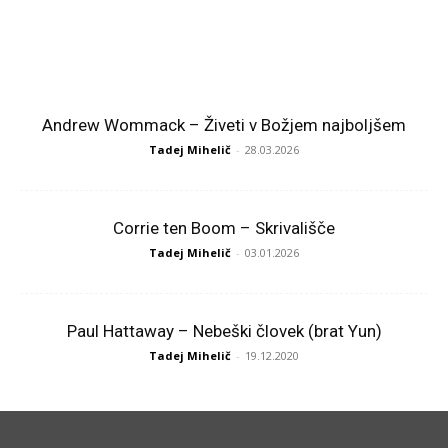
ARCHITECTURE
Andrew Wommack – Živeti v Božjem najboljšem
Tadej Mihelič
-
28.03.2026
Corrie ten Boom – Skrivališče
Tadej Mihelič
-
03.01.2026
Paul Hattaway – Nebeški človek (brat Yun)
Tadej Mihelič
-
19.12.2020