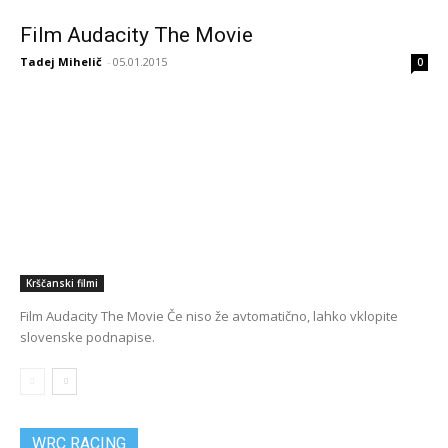
Film Audacity The Movie
Tadej Mihelič
-
05.01.2015
0
Krščanski filmi
Film Audacity The Movie Če niso že avtomatično, lahko vklopite
slovenske podnapise.
WRC RACING