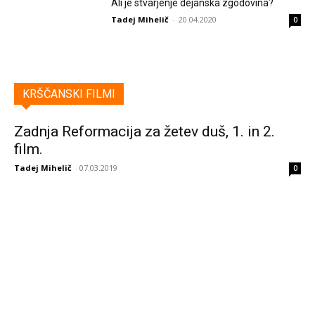
Ali je stvarjenje dejanska zgodovina?
Tadej Mihelič
-
20.04.2020
0
KRŠČANSKI FILMI
Zadnja Reformacija za žetev duš, 1. in 2.
film.
Tadej Mihelič
-
07.03.2019
0