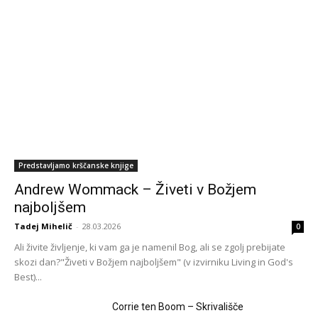
Slavilna glasba
Sveti Duh
More
Predstavljamo krščanske knjige
Andrew Wommack – Živeti v Božjem
najboljšem
Tadej Mihelič
-
28.03.2026
0
Ali živite življenje, ki vam ga je namenil Bog, ali se zgolj prebijate
skozi dan?"Živeti v Božjem najboljšem" (v izvirniku Living in God's
Best)...
Corrie ten Boom – Skrivališče