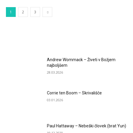
1
2
3
MOST POPULAR
Andrew Wommack – Živeti v Božjem
najboljšem
28.03.2026
Corrie ten Boom – Skrivališče
03.01.2026
Paul Hattaway – Nebeški človek (brat Yun)
19.12.2020