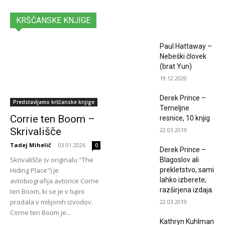
All
Biblija
Bodi aktiven
Časi
Članki
KRŠČANSKE KNJIGE
Evangelij in sveto pismo
Krščanski filmi
Moški, ženske in zakonska zveza
Otroci in družina
Ozdravljenja, znamenja in čudeži
Pogovorne oddaje in dokumentarci
Paul Hattaway –
Portal VladavinaKraljestva.si
Poslednji časi
Prave odločitve
Nebeški človek
Prebujenje in Božje generali
Prebujenje in Božji generali
Predstavljamo krščanske knjige
Resnica vas bo osvobodila
(brat Yun)
Slavilna glasba
Sveti Duh
19.12.2020
More
Derek Prince –
Predstavljamo krščanske knjige
Temeljne
Corrie ten Boom –
resnice, 10 knjig
Skrivališče
22.03.2019
Tadej Mihelič
-
03.01.2026
0
Derek Prince –
Skrivališče (v originalu "The
Blagoslov ali
Hiding Place") je
prekletstvo, sami
lahko izberete,
avtobiografija avtorice Corrie
razširjena izdaja.
ten Boom, ki se je v tujini
prodala v milijonih izvodov.
22.03.2019
Corrie ten Boom je...
Kathryn Kuhlman