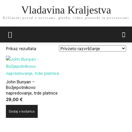
Vladavina Kraljestva
Krščanski portal z novicami, glasbo, video posnetki in povezavami
Prikaz rezultata
John Bunyan –
Božjepotnikovo
napredovanje, trde platnice
29,00
€
Dodaj v košarico