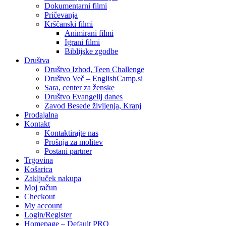
Dokumentarni filmi
Pričevanja
Krščanski filmi
Animirani filmi
Igrani filmi
Biblijske zgodbe
Društva
Društvo Izhod, Teen Challenge
Društvo Več – EnglishCamp.si
Sara, center za ženske
Društvo Evangelij danes
Zavod Besede življenja, Kranj
Prodajalna
Kontakt
Kontaktirajte nas
Prošnja za molitev
Postani partner
Trgovina
Košarica
Zaključek nakupa
Moj račun
Checkout
My account
Login/Register
Homepage – Default PRO