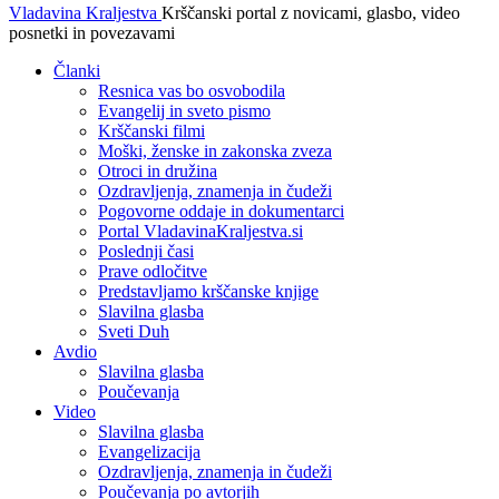
Vladavina Kraljestva
Krščanski portal z novicami, glasbo, video
posnetki in povezavami
Članki
Resnica vas bo osvobodila
Evangelij in sveto pismo
Krščanski filmi
Moški, ženske in zakonska zveza
Otroci in družina
Ozdravljenja, znamenja in čudeži
Pogovorne oddaje in dokumentarci
Portal VladavinaKraljestva.si
Poslednji časi
Prave odločitve
Predstavljamo krščanske knjige
Slavilna glasba
Sveti Duh
Avdio
Slavilna glasba
Poučevanja
Video
Slavilna glasba
Evangelizacija
Ozdravljenja, znamenja in čudeži
Poučevanja po avtorjih