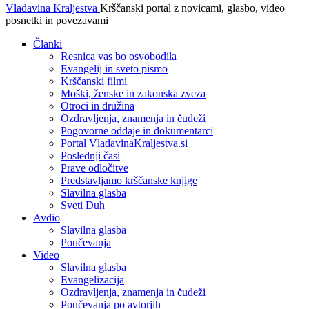
Vladavina Kraljestva
Krščanski portal z novicami, glasbo, video
posnetki in povezavami
Članki
Resnica vas bo osvobodila
Evangelij in sveto pismo
Krščanski filmi
Moški, ženske in zakonska zveza
Otroci in družina
Ozdravljenja, znamenja in čudeži
Pogovorne oddaje in dokumentarci
Portal VladavinaKraljestva.si
Poslednji časi
Prave odločitve
Predstavljamo krščanske knjige
Slavilna glasba
Sveti Duh
Avdio
Slavilna glasba
Poučevanja
Video
Slavilna glasba
Evangelizacija
Ozdravljenja, znamenja in čudeži
Poučevanja po avtorjih