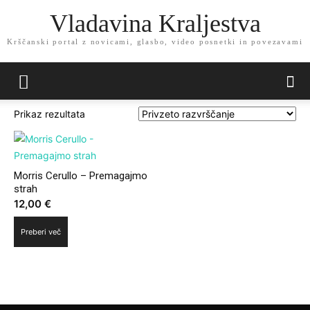
Vladavina Kraljestva
Krščanski portal z novicami, glasbo, video posnetki in povezavami
Prikaz rezultata
Morris Cerullo – Premagajmo
strah
12,00
€
Preberi več