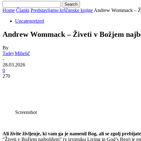
Home
Članki
Predstavljamo krščanske knjige
Andrew Wommack – Živ
Uncategorized
Andrew Wommack – Živeti v Božjem najb
By
Tadej Mihelič
-
28.03.2026
0
270
Screenshot
Ali živite življenje, ki vam ga je namenil Bog, ali se zgolj prebijat
“Živeti v Božjem najboljšem” (v izvirniku Living in God’s Best) je 