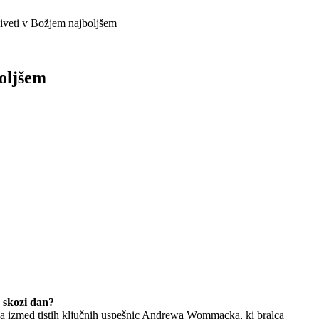
eti v Božjem najboljšem
oljšem
e skozi dan?
ena izmed tistih ključnih uspešnic Andrewa Wommacka, ki bralca