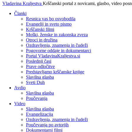
Vladavina Kraljestva
Krščanski portal z novicami, glasbo, video pos
Članki
Resnica vas bo osvobodila
Evangelij in sveto pismo
Krščanski filmi
Moški, ženske in zakonska zveza
Otroci in družina
Ozdravljenja, znamenja in čudeži
Pogovorne oddaje in dokumentarci
Portal VladavinaKraljestva.si
Poslednji časi
Prave odločitve
Predstavljamo krščanske knjige
Slavilna glasba
Sveti Duh
Avdio
Slavilna glasba
Poučevanja
Video
Slavilna glasba
Evangelizacija
Ozdravljenja, znamenja in čudeži
Poučevanja po avtorjih
Dokumentarni filmi