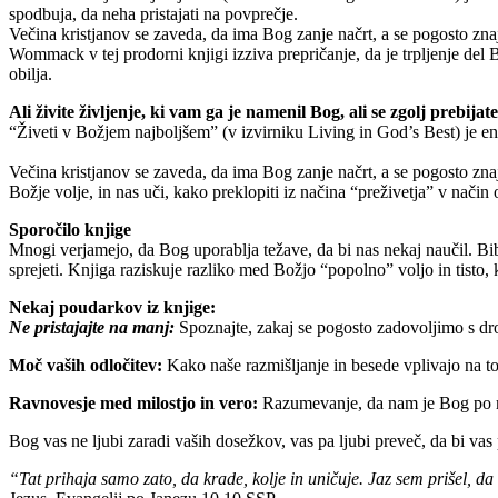
spodbuja, da neha pristajati na povprečje.
Večina kristjanov se zaveda, da ima Bog zanje načrt, a se pogosto zn
Wommack v tej prodorni knjigi izziva prepričanje, da je trpljenje del B
obilja.
Ali živite življenje, ki vam ga je namenil Bog, ali se zgolj prebijat
“Živeti v Božjem najboljšem” (v izvirniku Living in God’s Best) je e
Večina kristjanov se zaveda, da ima Bog zanje načrt, a se pogosto zna
Božje volje, in nas uči, kako preklopiti iz načina “preživetja” v način o
Sporočilo knjige
Mnogi verjamejo, da Bog uporablja težave, da bi nas nekaj naučil. Bi
sprejeti. Knjiga raziskuje razliko med Božjo “popolno” voljo in tisto
Nekaj poudarkov iz knjige:
Ne pristajajte na manj:
Spoznajte, zakaj se pogosto zadovoljimo s drob
Moč vaših odločitev:
Kako naše razmišljanje in besede vplivajo na to,
Ravnovesje med milostjo in vero:
Razumevanje, da nam je Bog po mil
Bog vas ne ljubi zaradi vaših dosežkov, vas pa ljubi preveč, da bi vas pu
“Tat prihaja samo zato, da krade, kolje in uničuje. Jaz sem prišel, da b