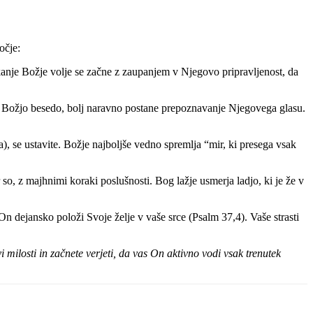
očje:
 Iskanje Božje volje se začne z zaupanjem v Njegovo pripravljenost, da
 Božjo besedo, bolj naravno postane prepoznavanje Njegovega glasu.
), se ustavite. Božje najboljše vedno spremlja “mir, ki presega vsak
so, z majhnimi koraki poslušnosti. Bog lažje usmerja ladjo, ki je že v
On dejansko položi Svoje želje v vaše srce (Psalm 37,4). Vaše strasti
i milosti in začnete verjeti, da vas On aktivno vodi vsak trenutek