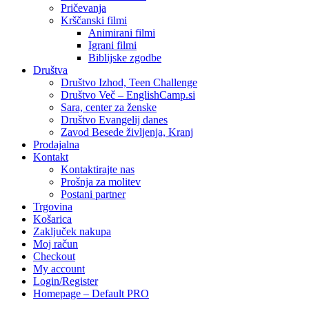
Pričevanja
Krščanski filmi
Animirani filmi
Igrani filmi
Biblijske zgodbe
Društva
Društvo Izhod, Teen Challenge
Društvo Več – EnglishCamp.si
Sara, center za ženske
Društvo Evangelij danes
Zavod Besede življenja, Kranj
Prodajalna
Kontakt
Kontaktirajte nas
Prošnja za molitev
Postani partner
Trgovina
Košarica
Zaključek nakupa
Moj račun
Checkout
My account
Login/Register
Homepage – Default PRO