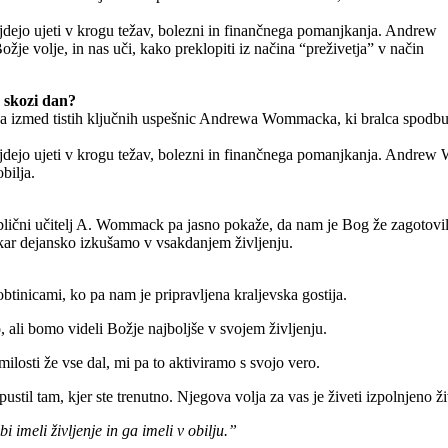
ajdejo ujeti v krogu težav, bolezni in finančnega pomanjkanja. Andrew
ožje volje, in nas uči, kako preklopiti iz načina “preživetja” v način
e skozi dan?
na izmed tistih ključnih uspešnic Andrewa Wommacka, ki bralca spodbuja
jdejo ujeti v krogu težav, bolezni in finančnega pomanjkanja. Andrew Wo
bilja.
blični učitelj A. Wommack pa jasno pokaže, da nam je Bog že zagotovil 
, kar dejansko izkušamo v vsakdanjem življenju.
tinicami, ko pa nam je pripravljena kraljevska gostija.
 ali bomo videli Božje najboljše v svojem življenju.
osti že vse dal, mi pa to aktiviramo s svojo vero.
stil tam, kjer ste trenutno. Njegova volja za vas je živeti izpolnjeno živ
i imeli življenje in ga imeli v obilju.”