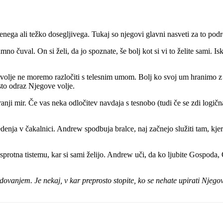
ega ali težko dosegljivega. Tukaj so njegovi glavni nasveti za to podr
mno čuval. On si želi, da jo spoznate, še bolj kot si vi to želite sami.
olje ne moremo razločiti s telesnim umom. Bolj ko svoj um hranimo z
to odraz Njegove volje.
nji mir. Če vas neka odločitev navdaja s tesnobo (tudi če se zdi logična
enja v čakalnici. Andrew spodbuja bralce, naj začnejo služiti tam, kjer 
sprotna tistemu, kar si sami želijo. Andrew uči, da ko ljubite Gospoda, 
dovanjem. Je nekaj, v kar preprosto stopite, ko se nehate upirati Njegov