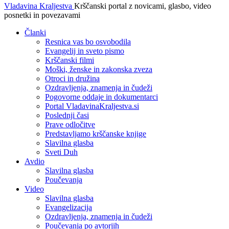
Vladavina Kraljestva
Krščanski portal z novicami, glasbo, video
posnetki in povezavami
Članki
Resnica vas bo osvobodila
Evangelij in sveto pismo
Krščanski filmi
Moški, ženske in zakonska zveza
Otroci in družina
Ozdravljenja, znamenja in čudeži
Pogovorne oddaje in dokumentarci
Portal VladavinaKraljestva.si
Poslednji časi
Prave odločitve
Predstavljamo krščanske knjige
Slavilna glasba
Sveti Duh
Avdio
Slavilna glasba
Poučevanja
Video
Slavilna glasba
Evangelizacija
Ozdravljenja, znamenja in čudeži
Poučevanja po avtorjih