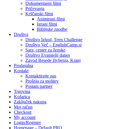
Dokumentarni filmi
Pričevanja
Krščanski filmi
Animirani filmi
Igrani filmi
Biblijske zgodbe
Društva
Društvo Izhod, Teen Challenge
Društvo Več – EnglishCamp.si
Sara, center za ženske
Društvo Evangelij danes
Zavod Besede življenja, Kranj
Prodajalna
Kontakt
Kontaktirajte nas
Prošnja za molitev
Postani partner
Trgovina
Košarica
Zaključek nakupa
Moj račun
Checkout
My account
Login/Register
Homepage – Default PRO