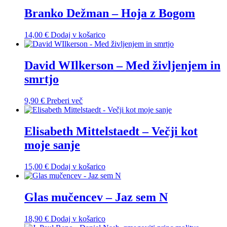
Branko Dežman – Hoja z Bogom
14,00
€
Dodaj v košarico
David WIlkerson – Med življenjem in
smrtjo
9,90
€
Preberi več
Elisabeth Mittelstaedt – Večji kot
moje sanje
15,00
€
Dodaj v košarico
Glas mučencev – Jaz sem N
18,90
€
Dodaj v košarico