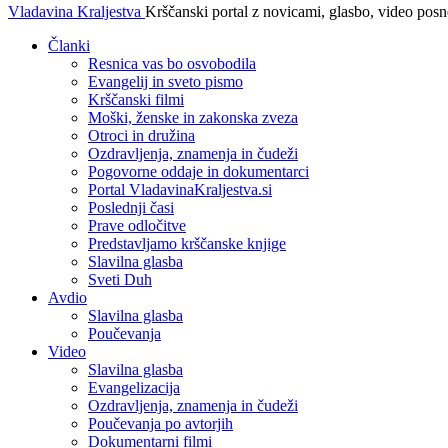
Vladavina Kraljestva
Krščanski portal z novicami, glasbo, video pos
Članki
Resnica vas bo osvobodila
Evangelij in sveto pismo
Krščanski filmi
Moški, ženske in zakonska zveza
Otroci in družina
Ozdravljenja, znamenja in čudeži
Pogovorne oddaje in dokumentarci
Portal VladavinaKraljestva.si
Poslednji časi
Prave odločitve
Predstavljamo krščanske knjige
Slavilna glasba
Sveti Duh
Avdio
Slavilna glasba
Poučevanja
Video
Slavilna glasba
Evangelizacija
Ozdravljenja, znamenja in čudeži
Poučevanja po avtorjih
Dokumentarni filmi