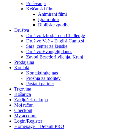
Pričevanja
Krščanski filmi
Animirani filmi
Igrani filmi
Biblijske zgodbe
Društva
Društvo Izhod, Teen Challenge
Društvo Več – EnglishCamp.si
Sara, center za ženske
Društvo Evangelij danes
Zavod Besede življenja, Kranj
Prodajalna
Kontakt
Kontaktirajte nas
Prošnja za molitev
Postani partner
Trgovina
Košarica
Zaključek nakupa
Moj račun
Checkout
My account
Login/Register
Homepage – Default PRO