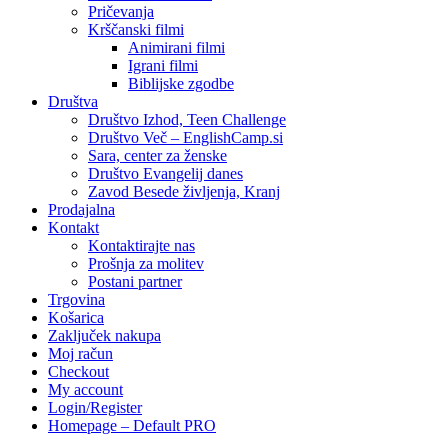
Pričevanja
Krščanski filmi
Animirani filmi
Igrani filmi
Biblijske zgodbe
Društva
Društvo Izhod, Teen Challenge
Društvo Več – EnglishCamp.si
Sara, center za ženske
Društvo Evangelij danes
Zavod Besede življenja, Kranj
Prodajalna
Kontakt
Kontaktirajte nas
Prošnja za molitev
Postani partner
Trgovina
Košarica
Zaključek nakupa
Moj račun
Checkout
My account
Login/Register
Homepage – Default PRO