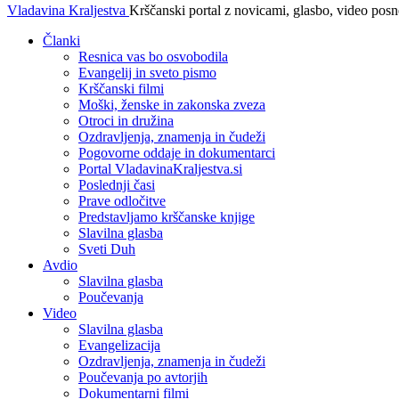
Vladavina Kraljestva
Krščanski portal z novicami, glasbo, video pos
Članki
Resnica vas bo osvobodila
Evangelij in sveto pismo
Krščanski filmi
Moški, ženske in zakonska zveza
Otroci in družina
Ozdravljenja, znamenja in čudeži
Pogovorne oddaje in dokumentarci
Portal VladavinaKraljestva.si
Poslednji časi
Prave odločitve
Predstavljamo krščanske knjige
Slavilna glasba
Sveti Duh
Avdio
Slavilna glasba
Poučevanja
Video
Slavilna glasba
Evangelizacija
Ozdravljenja, znamenja in čudeži
Poučevanja po avtorjih
Dokumentarni filmi