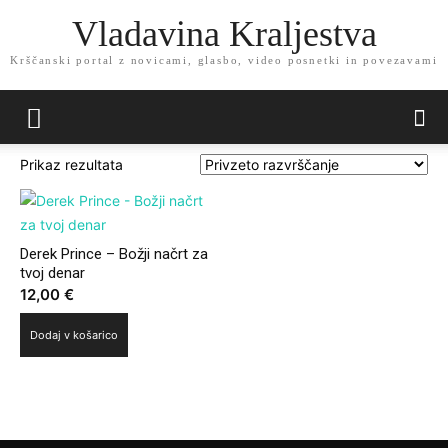
Vladavina Kraljestva
Krščanski portal z novicami, glasbo, video posnetki in povezavami
Prikaz rezultata
Derek Prince – Božji načrt za
tvoj denar
12,00
€
Dodaj v košarico