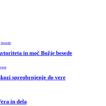
vtoriteta in moč Božje besede
Skozi spreobrnjenje do vere
era in dela