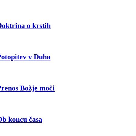
oktrina o krstih
Potopitev v Duha
Prenos Božje moči
Ob koncu časa