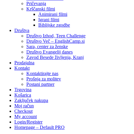
Pričevanja
Krščanski filmi
Animirani filmi
Igrani filmi
Biblijske zgodbe
Društva
Društvo Izhod, Teen Challenge
Društvo Več – EnglishCamp.si
Sara, center za ženske
Društvo Evangelij danes
Zavod Besede življenja, Kranj
Prodajalna
Kontakt
Kontaktirajte nas
Prošnja za molitev
Postani partner
Trgovina
Košarica
Zaključek nakupa
Moj račun
Checkout
My account
Login/Register
Homepage – Default PRO