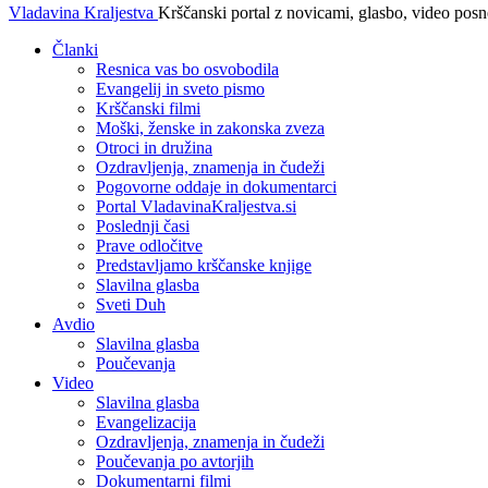
Vladavina Kraljestva
Krščanski portal z novicami, glasbo, video pos
Članki
Resnica vas bo osvobodila
Evangelij in sveto pismo
Krščanski filmi
Moški, ženske in zakonska zveza
Otroci in družina
Ozdravljenja, znamenja in čudeži
Pogovorne oddaje in dokumentarci
Portal VladavinaKraljestva.si
Poslednji časi
Prave odločitve
Predstavljamo krščanske knjige
Slavilna glasba
Sveti Duh
Avdio
Slavilna glasba
Poučevanja
Video
Slavilna glasba
Evangelizacija
Ozdravljenja, znamenja in čudeži
Poučevanja po avtorjih
Dokumentarni filmi