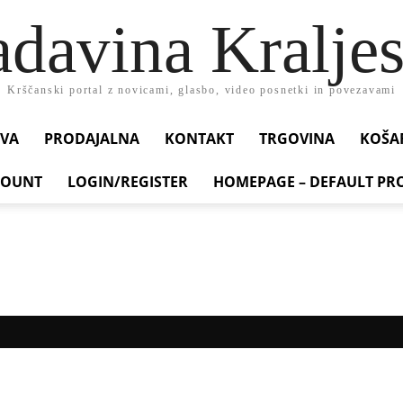
adavina Kraljes
Krščanski portal z novicami, glasbo, video posnetki in povezavami
VA
PRODAJALNA
KONTAKT
TRGOVINA
KOŠA
COUNT
LOGIN/REGISTER
HOMEPAGE – DEFAULT PR