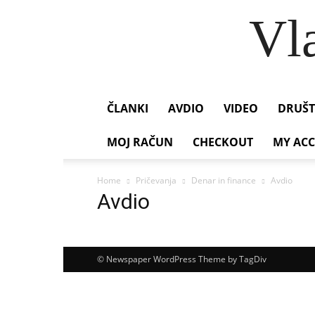
Vl
ČLANKI
AVDIO
VIDEO
DRUŠT
MOJ RAČUN
CHECKOUT
MY AC
Home
Pričevanja
Denar in finance
Avdio
Avdio
© Newspaper WordPress Theme by TagDiv