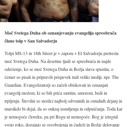
Moč Svetega Duha ob oznanjevanju evangelija spreobrača
člane tolp v San Salvadorju
Tolpi MS-13 in 18th Street je v zaporu v El Salvadorju pretresla
moč Svetega Duha. Na desetine ljudi se spreobrača in najde
odrešenje, ko se moč Svetega Duha in Božja slava spustita, o
čemer so pisali in pripravili prispevek tudi veliki mediji, npr. The
Guardian. Evangelizatorji so začeli obiskovati in oznanjati
evangelij možem, ki so bili priča smrtim, umorom, bedi in
trpljenju. Številni so storilci najbolj odvratnih in ostudnih dejanj in
marsikdo bi dejal, da so onkraj usmiljenja in odpuščanja. Toda kar
je nemogoče človeku, pa pri Bogu ni nemogoče. Bog je iztegnil
svojo roko, dogajajo se osvobojenja in čudeži in Božje delovanje