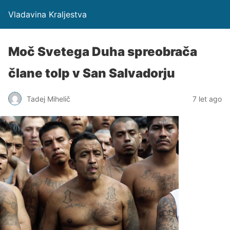
Vladavina Kraljestva
Moč Svetega Duha spreobrača
člane tolp v San Salvadorju
Tadej Mihelič
7 let ago