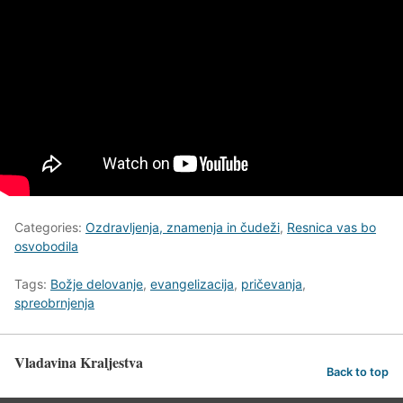
Categories:
Ozdravljenja, znamenja in čudeži
,
Resnica vas bo
osvobodila
Tags:
Božje delovanje
,
evangelizacija
,
pričevanja
,
spreobrnjenja
Vladavina Kraljestva
Back to top