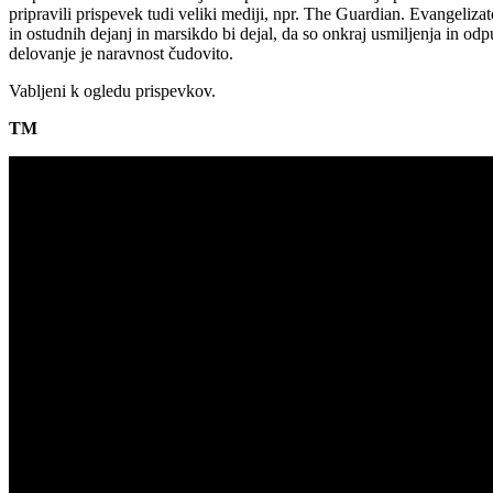
pripravili prispevek tudi veliki mediji, npr. The Guardian. Evangelizato
in ostudnih dejanj in marsikdo bi dejal, da so onkraj usmiljenja in o
delovanje je naravnost čudovito.
Vabljeni k ogledu prispevkov.
TM