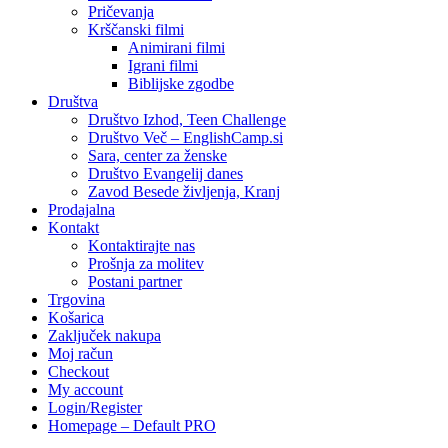
Pričevanja
Krščanski filmi
Animirani filmi
Igrani filmi
Biblijske zgodbe
Društva
Društvo Izhod, Teen Challenge
Društvo Več – EnglishCamp.si
Sara, center za ženske
Društvo Evangelij danes
Zavod Besede življenja, Kranj
Prodajalna
Kontakt
Kontaktirajte nas
Prošnja za molitev
Postani partner
Trgovina
Košarica
Zaključek nakupa
Moj račun
Checkout
My account
Login/Register
Homepage – Default PRO