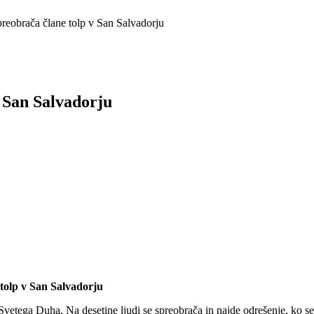
eobrača člane tolp v San Salvadorju
 San Salvadorju
tolp v San Salvadorju
Svetega Duha. Na desetine ljudi se spreobrača in najde odrešenje, ko se