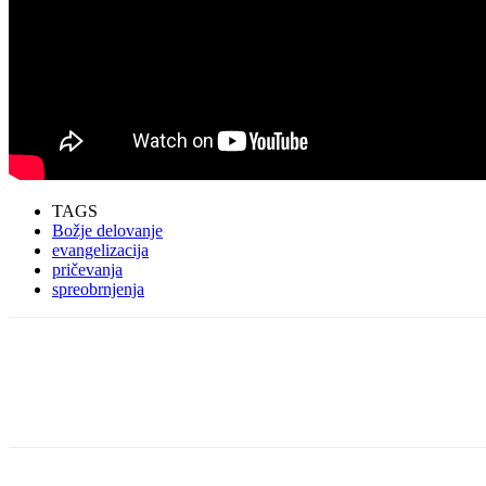
TAGS
Božje delovanje
evangelizacija
pričevanja
spreobrnjenja