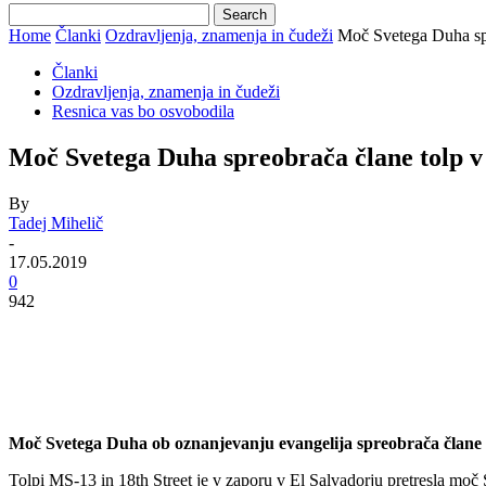
Home
Članki
Ozdravljenja, znamenja in čudeži
Moč Svetega Duha spr
Članki
Ozdravljenja, znamenja in čudeži
Resnica vas bo osvobodila
Moč Svetega Duha spreobrača člane tolp v
By
Tadej Mihelič
-
17.05.2019
0
942
Moč Svetega Duha ob oznanjevanju evangelija spreobrača člane 
Tolpi MS-13 in 18th Street je v zaporu v El Salvadorju pretresla moč 