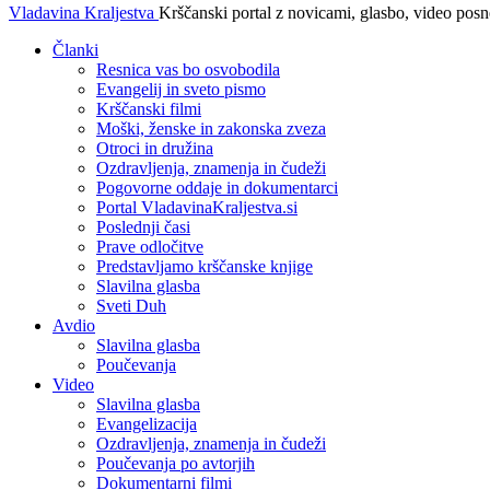
Vladavina Kraljestva
Krščanski portal z novicami, glasbo, video pos
Članki
Resnica vas bo osvobodila
Evangelij in sveto pismo
Krščanski filmi
Moški, ženske in zakonska zveza
Otroci in družina
Ozdravljenja, znamenja in čudeži
Pogovorne oddaje in dokumentarci
Portal VladavinaKraljestva.si
Poslednji časi
Prave odločitve
Predstavljamo krščanske knjige
Slavilna glasba
Sveti Duh
Avdio
Slavilna glasba
Poučevanja
Video
Slavilna glasba
Evangelizacija
Ozdravljenja, znamenja in čudeži
Poučevanja po avtorjih
Dokumentarni filmi