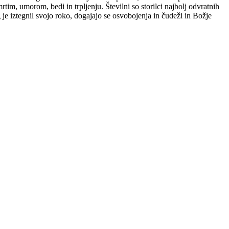
rtim, umorom, bedi in trpljenju. Številni so storilci najbolj odvratnih
je iztegnil svojo roko, dogajajo se osvobojenja in čudeži in Božje