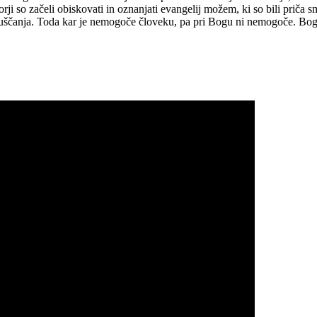
rji so začeli obiskovati in oznanjati evangelij možem, ki so bili priča sm
dpuščanja. Toda kar je nemogoče človeku, pa pri Bogu ni nemogoče. Bog 