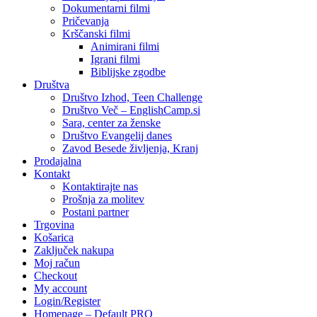
Dokumentarni filmi
Pričevanja
Krščanski filmi
Animirani filmi
Igrani filmi
Biblijske zgodbe
Društva
Društvo Izhod, Teen Challenge
Društvo Več – EnglishCamp.si
Sara, center za ženske
Društvo Evangelij danes
Zavod Besede življenja, Kranj
Prodajalna
Kontakt
Kontaktirajte nas
Prošnja za molitev
Postani partner
Trgovina
Košarica
Zaključek nakupa
Moj račun
Checkout
My account
Login/Register
Homepage – Default PRO