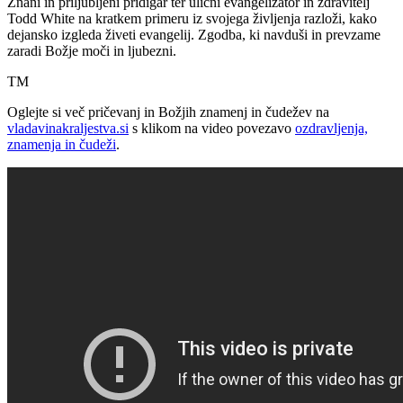
Znani in priljubljeni pridigar ter ulični evangelizator in zdravitelj
Todd White na kratkem primeru iz svojega življenja razloži, kako
dejansko izgleda živeti evangelij. Zgodba, ki navduši in prevzame
zaradi Božje moči in ljubezni.
TM
Oglejte si več pričevanj in Božjih znamenj in čudežev na
vladavinakraljestva.si
s klikom na video povezavo
ozdravljenja,
znamenja in čudeži
.