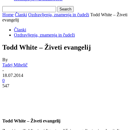
Home
Članki
Ozdravljenja, znamenja in čudeži
Todd White – Živeti
evangelij
Članki
Ozdravljenja, znamenja in čudeži
Todd White – Živeti evangelij
By
Tadej Mihelič
-
18.07.2014
0
547
Todd White – Živeti evangelij