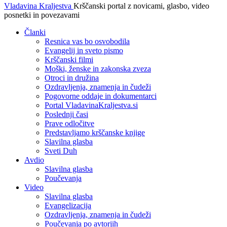
Vladavina Kraljestva
Krščanski portal z novicami, glasbo, video
posnetki in povezavami
Članki
Resnica vas bo osvobodila
Evangelij in sveto pismo
Krščanski filmi
Moški, ženske in zakonska zveza
Otroci in družina
Ozdravljenja, znamenja in čudeži
Pogovorne oddaje in dokumentarci
Portal VladavinaKraljestva.si
Poslednji časi
Prave odločitve
Predstavljamo krščanske knjige
Slavilna glasba
Sveti Duh
Avdio
Slavilna glasba
Poučevanja
Video
Slavilna glasba
Evangelizacija
Ozdravljenja, znamenja in čudeži
Poučevanja po avtorjih