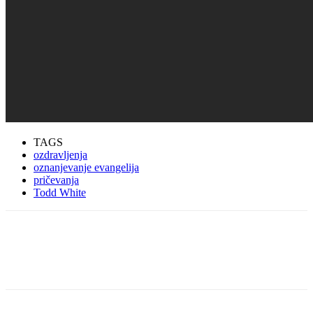
TAGS
ozdravljenja
oznanjevanje evangelija
pričevanja
Todd White