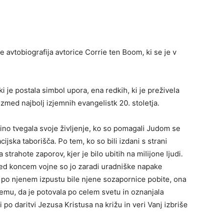
je avtobiografija avtorice Corrie ten Boom, ki se je v
i je postala simbol upora, ena redkih, ki je preživela
izmed najbolj izjemnih evangelistk 20. stoletja.
žino tvegala svoje življenje, ko so pomagali Judom se
acijska taborišča. Po tem, ko so bili izdani s strani
 strahote zaporov, kjer je bilo ubitih na milijone ljudi.
red koncem vojne so jo zaradi uradniške napake
go po njenem izpustu bile njene sozapornice pobite, ona
 temu, da je potovala po celem svetu in oznanjala
 po daritvi Jezusa Kristusa na križu in veri Vanj izbriše