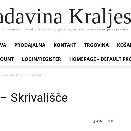
adavina Kraljes
Krščanski portal z novicami, glasbo, video posnetki in povezavami
VA
PRODAJALNA
KONTAKT
TRGOVINA
KOŠA
COUNT
LOGIN/REGISTER
HOMEPAGE – DEFAULT PR
Corrie ten Boom – Skrivališče
– Skrivališče
416
0