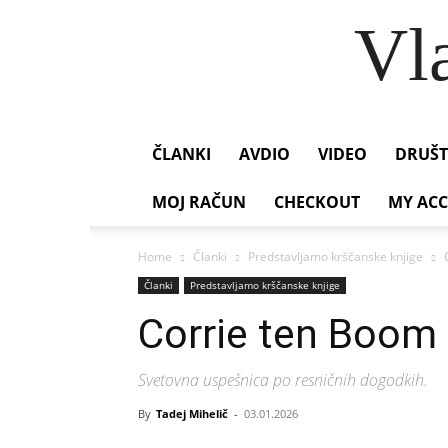
Vl
ČLANKI
AVDIO
VIDEO
DRUŠT
MOJ RAČUN
CHECKOUT
MY AC
Home
Članki
Predstavljamo krščanske knjige
Članki
Predstavljamo krščanske knjige
Corrie ten Boom 
Svetovna uspešnica po resničnih dogodkih.
By
Tadej Mihelič
-
03.01.2026