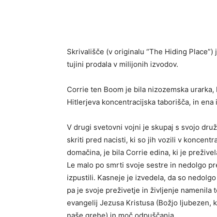
Skrivališče (v originalu “The Hiding Place”) 
tujini prodala v milijonih izvodov.
Corrie ten Boom je bila nizozemska urarka, k
Hitlerjeva koncentracijska taborišča, in ena 
V drugi svetovni vojni je skupaj s svojo dru
skriti pred nacisti, ki so jih vozili v koncentr
domačina, je bila Corrie edina, ki je preživela
Le malo po smrti svoje sestre in nedolgo p
izpustili. Kasneje je izvedela, da so nedol
pa je svoje preživetje in življenje namenila
evangelij Jezusa Kristusa (Božjo ljubezen, ki
naše grehe) in moč odpuščanja.