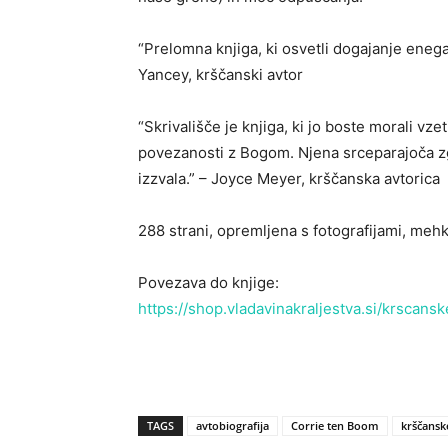
“Prelomna knjiga, ki osvetli dogajanje eneg
Yancey, krščanski avtor
“Skrivališče je knjiga, ki jo boste morali vze
povezanosti z Bogom. Njena srceparajoča zgo
izzvala.” – Joyce Meyer, krščanska avtorica
288 strani, opremljena s fotografijami, mehk
Povezava do knjige:
https://shop.vladavinakraljestva.si/krscans
TAGS
avtobiografija
Corrie ten Boom
krščansk