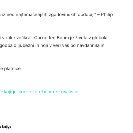
a izmed najtemačnejših zgodovinskih obdobij.” – Philip
ti v roke večkrat. Corrie ten Boom je živela v globoki
dba o ljubezni in hoji v veri vas bo navdahnila in
e platnice
ke-knjige-corrie-ten-boom-skrivalisce
e knjige